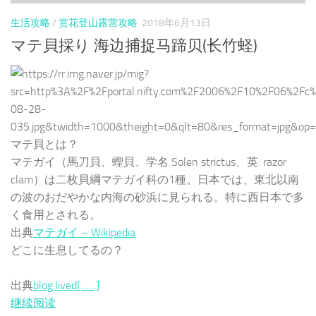
生活攻略
/
赏花登山露营攻略
2018年6月13日
マテ貝採り 海边捕捉马蹄贝(长竹蛏)
マテ貝とは？
マテガイ（馬刀貝、蟶貝、学名 Solen strictus、英: razor
clam）は二枚貝綱マテガイ科の1種。日本では、東北以南
の波のおだやかな内海の砂浜に見られる。特に西日本で多
く食用とされる。
出典
マテガイ – Wikipedia
どこに生息してるの？
出典
blog.lived[……]
继续阅读