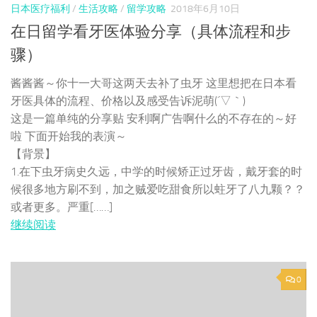
日本医疗福利
/
生活攻略
/
留学攻略
2018年6月10日
在日留学看牙医体验分享（具体流程和步
骤）
酱酱酱～你十一大哥这两天去补了虫牙 这里想把在日本看
牙医具体的流程、价格以及感受告诉泥萌(´▽｀)
这是一篇单纯的分享贴 安利啊广告啊什么的不存在的～好
啦 下面开始我的表演～
【背景】
1.在下虫牙病史久远，中学的时候矫正过牙齿，戴牙套的时
候很多地方刷不到，加之贼爱吃甜食所以蛀牙了八九颗？？
或者更多。严重[……]
继续阅读
0