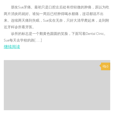
朋友Sue牙痛。最初只是口腔左后处有些轻微的肿痛，原以为吃
两片消炎药就好。谁知一周后已经肿得喝水都痛，连话都说不出
来。连续两天痛到失眠，Sue实在无奈，只好大清早爬起来，走到附
近牙科诊所看牙医。
诊所的标志是一个鹅黄色圆圆的笑脸，下面写着Dental Clinic。
Sue每天去学校的路[……]
继续阅读
0