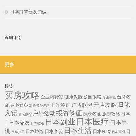
日本口罩普及知识
近期评论
更多
标签
买房攻略
企业内转勤
健康保险
公园攻略
台湾签
厚生年金
归化
开店攻略
工作签证
广告联盟
证
在宅勤务
家族滞在签证
入籍
投资签证
户外活动
探亲签证
旅游攻略
日本
情人旅馆
日本医疗
日本副业
日本手
日本交友
IT
日本交通
日本生活
机
日本旅游
日本杂谈
日本疫情
日
日本打工
日本福利