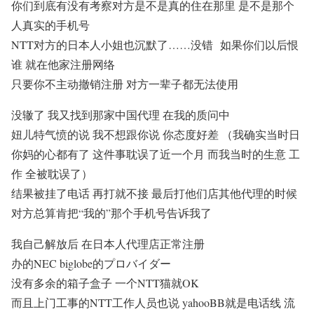
你们到底有没有考察对方是不是真的住在那里 是不是那个
人真实的手机号
NTT对方的日本人小姐也沉默了……没错 如果你们以后恨
谁 就在他家注册网络
只要你不主动撤销注册 对方一辈子都无法使用
没辙了 我又找到那家中国代理 在我的质问中
妞儿特气愤的说 我不想跟你说 你态度好差 （我确实当时日
你妈的心都有了 这件事耽误了近一个月 而我当时的生意 工
作 全被耽误了）
结果被挂了电话 再打就不接 最后打他们店其他代理的时候
对方总算肯把“我的”那个手机号告诉我了
我自己解放后 在日本人代理店正常注册
办的NEC biglobe的プロバイダー
没有多余的箱子盒子 一个NTT猫就OK
而且上门工事的NTT工作人员也说 yahooBB就是电话线 流