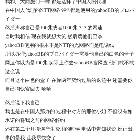
我和广大同胞们一样 都是选择了中国人的代理
在中国人代理的NTT网络 99%都是使用的yahooBB的プロバ
イダー
然后声称自己是100兆或者1000兆？？的网速
当时我相信 现在我就想大笑 然后扇他们巴掌！
yahooBB使用的根本不是NTT的光网路而是电话线
所以办理yahooBB的プロバイダー需要他自己的白色的盒子
网速你以为是100兆 实际上你去yahooBB官网查 他们敢不敢
这么说
而且这个白色的盒子 在你两年契约过后的返还中 还需要你
自己掏钱寄回去 哈哈
然后说下我自己
我也是在中国人那办的 过程中对方的那位小姐 不但没有如
承诺的将我之前的网络解约
还在第二个月接连产生费用的时候 电话中告知我说 反正出
事的是我 让我尽快交了