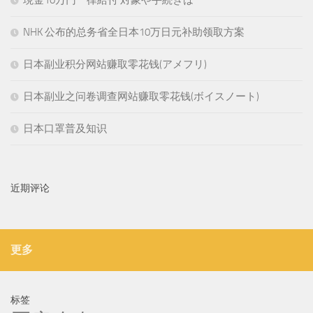
NHK 公布的总务省全日本10万日元补助领取方案
日本副业积分网站赚取零花钱(アメフリ)
日本副业之问卷调查网站赚取零花钱(ボイスノート)
日本口罩普及知识
近期评论
更多
标签