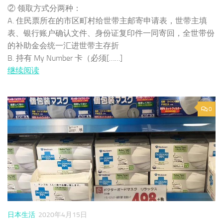
② 领取方式分两种：
A. 住民票所在的市区町村给世带主邮寄申请表，世带主填
表、银行账户确认文件、身份证复印件一同寄回，全世带份
的补助金会统一汇进世带主存折
B. 持有 My Number 卡（必须[……]
继续阅读
0
日本生活
2020年4月15日