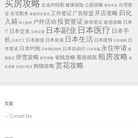
买房攻略
企业内转勤
健康保险
公园攻略
台湾签
厚生年金
归化
开店攻略
工作签证
广告联盟
证
在宅勤务
家族滞在签证
入籍
投资签证
户外活动
探亲签证
旅游攻略
日本
情人旅馆
日本医疗
日本副业
日本手
日本交友
IT
日本交通
日本生活
机
日本旅游
日本杂谈
日本疫情
日
日本打工
日本福利
永住申请
日本约炮
本签证
日本自由行
日本网站制作
日本诈骗
泰
租房攻略
滑雪攻略
省钱攻略
看病就医
国签证
留学攻略
签
赏花攻略
购物攻略
证攻略
自由行签证
页面
Contact Me