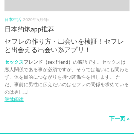
日本生活
2020年4月6日
日本约炮app推荐
セフレの作り方・出会いを検証！セフレ
と出会える出会い系アプリ！
セックス
フレンド（sex friend）
の略語です。セックスは
恋人関係である事が必須ですが、そうでは無いにも関わら
ず、体を目的につながりを持つ関係性を指します。 た
だ、事前に男性に伝えたいのはセフレの関係を求めている
のは男[……]
继续阅读
下一页 »