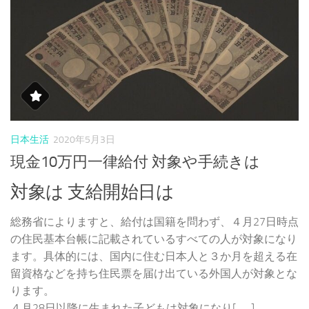
日本生活
2020年5月3日
現金10万円一律給付 対象や手続きは
対象は 支給開始日は
総務省によりますと、給付は国籍を問わず、４月27日時点
の住民基本台帳に記載されているすべての人が対象になり
ます。具体的には、国内に住む日本人と３か月を超える在
留資格などを持ち住民票を届け出ている外国人が対象とな
ります。
４月28日以降に生まれた子どもは対象になり[……]