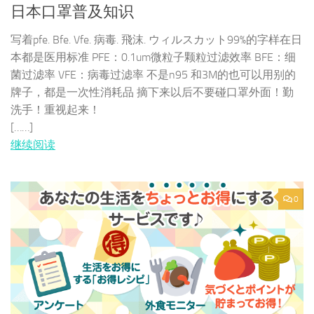
日本口罩普及知识
写着pfe. Bfe. Vfe. 病毒. 飛沫. ウィルスカット99%的字样在日
本都是医用标准 PFE：0.1um微粒子颗粒过滤效率 BFE：细
菌过滤率 VFE：病毒过滤率 不是n95 和3M的也可以用别的
牌子，都是一次性消耗品 摘下来以后不要碰口罩外面！勤
洗手！重视起来！
[……]
继续阅读
0