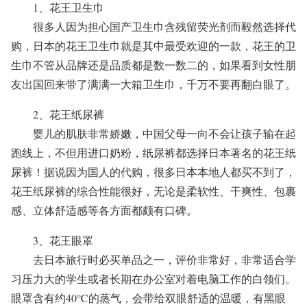
1、花王卫生巾
很多人因为担心国产卫生巾含残留荧光剂而毅然选择代
购，日本的花王卫生巾就是其中最受欢迎的一款，花王的卫
生巾不管从品牌还是品质都是数一数二的，如果看到女性朋
友出国回来带了满满一大箱卫生巾，千万不要再翻白眼了。
2、花王纸尿裤
婴儿的肌肤非常娇嫩，中国父母一向不会让孩子输在起
跑线上，不但用进口奶粉，纸尿裤都选择日本著名的花王纸
尿裤！据说因为国人的代购，很多日本本地人都买不到了，
花王纸尿裤的综合性能很好，无论是柔软性、干爽性、包裹
感、立体舒适感等各方面都颇有口碑。
3、花王眼罩
去日本旅行时必买单品之一，评价非常好，非常适合学
习压力大的学生或者长期在办公室对着电脑工作的白领们。
眼罩含有约40℃的蒸气，会带给双眼舒适的温暖，有黑眼