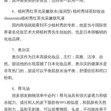
难，就冲着美美的全智贤，也得买一款用一用。
6、植村秀红萃光采嫩肤水(滋润型) 植村秀绿茶卸妆油
shuuemura植村秀红萃光采嫩肤乳液
国内商场就能看到不少植村秀的专柜，他是当今国际世
界著名化妆艺术大师植村秀先生创始的。也是日本很畅销的
化妆品牌。
7、奥尔滨
奥尔滨作为日本高级化妆品，主打：高雅、洁净、自
然。据说他的出现震撼了日本化妆品界。奥尔滨的健康水是
非常热门的，据说可以平衡肌肤水油平衡，舒缓痘痘和闭口
粉刺。
8、尊马油
很多朋友购物清单中必列！尊马油具有强大渗透力和锁
水能力。成分和人的皮下脂肪有99%相似度，和肌肤有天然
亲和力，温和无刺激。可以按摩脚部、头皮，不但能改善干