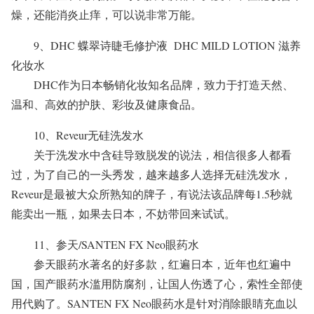
燥，还能消炎止痒，可以说非常万能。
9、DHC 蝶翠诗睫毛修护液
DHC MILD LOTION 滋养
化妆水
DHC作为日本畅销化妆知名品牌，致力于打造天然、
温和、高效的护肤、彩妆及健康食品。
10、Reveur无硅洗发水
关于洗发水中含硅导致脱发的说法，相信很多人都看
过，为了自己的一头秀发，越来越多人选择无硅洗发水，
Reveur是最被大众所熟知的牌子，有说法该品牌每1.5秒就
能卖出一瓶，如果去日本，不妨带回来试试。
11、参天/SANTEN FX Neo眼药水
参天眼药水著名的好多款，红遍日本，近年也红遍中
国，国产眼药水滥用防腐剂，让国人伤透了心，索性全部使
用代购了。SANTEN FX Neo眼药水是针对消除眼睛充血以