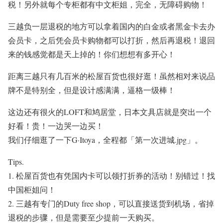
税！另外就每个专柜都有中文柜姐，完全，无障碍购物！
三越负一层退税的地方可以拿着国内的白金或者黑金卡去办
会员卡，之后凭会员卡购物都可以打折，然后再退税！退回
来的钱感觉都是天上掉的！你们想想有多开心！
距离三越只有几百米的松屋百货也很好逛！虽然相对来说品
牌不是特别全，但是设计感满满，逼格一级棒！
这边还有很火的
LOFT
和鸠居堂，日本文具店就是突出一个
好看！贵！一边哭一边买！
我们仔细逛了一下
G
·
Itoya
，全程都「第一次进城
.jpg
」。
Tips.
1.
松屋百货也有凭国内卡可以领打折券的活动！别错过！找
中国柜姐问！
2.
三越有专门的
Duty free shop
，可以直接送货到机场，省掉
退税的步骤，但是需要至少提前一天购买。