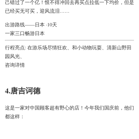
己错过了一个亿！恨不得冲回去再买点拉低一下均价，但是
已经买无可买，迎风流泪……
出游路线——
日本
·
10天
一家三口畅游日本
行程亮点:
在游乐场尽情狂欢、和小动物玩耍、清新山野田
园风光、
咨询详情
4.唐吉诃德
这是一家对中国顾客超有野心的店！今年我们国庆前，他们
都这样：