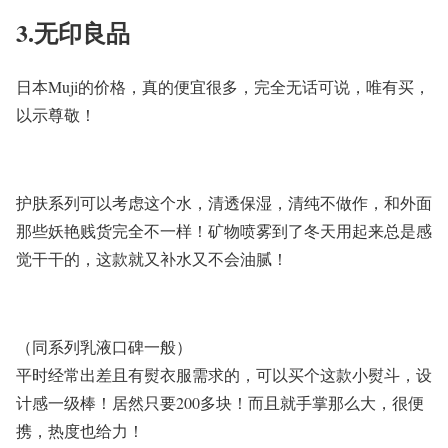
3.无印良品
日本
Muji
的价格，真的便宜很多，完全无话可说，唯有买，
以示尊敬！
护肤系列可以考虑这个水，清透保湿，清纯不做作，和外面
那些妖艳贱货完全不一样！矿物喷雾到了冬天用起来总是感
觉干干的，这款就又补水又不会油腻！
（同系列乳液口碑一般）
平时经常出差且有熨衣服需求的，可以买个这款小熨斗，设
计感一级棒！居然只要
200
多块！而且就手掌那么大，很便
携，热度也给力！