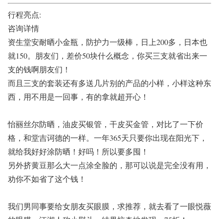
行程亮点:
咨询详情
资生堂安耐晒小金瓶，防护力一级棒，日上
200
多，日本也
就
150
。朋友们，差价
50
块什么概念，你买三支就省出来一
支的钱啊朋友们！
而且三支的套装还有多送几片别的产品的小样，小样这种东
西，用不用是一回事，有的拿就超开心！
怡丽丝尔防晒，油皮买银管，干皮买金管，对比了一下价
格，和堂吉诃德的一样。一年
365
天只要你出现在阳光下，
就给我好好涂防晒！好吗！所以要多囤！
另外挤黄豆那么大一点涂全脸的，那可以说是完全没有用，
劝你不如省了这个钱！
我们男同事要给女朋友买眼膜，求推荐，就去看了一眼悦薇