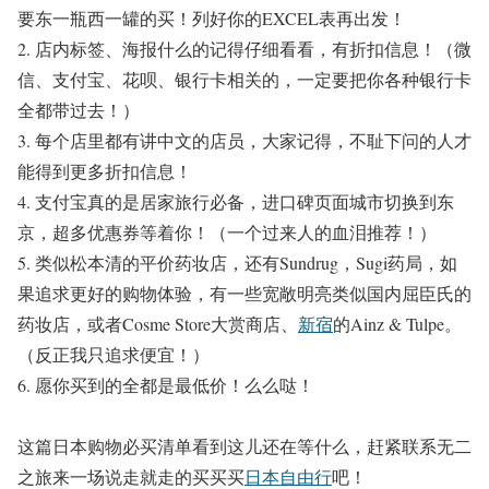
要东一瓶西一罐的买！列好你的
EXCEL
表再出发！
2.
店内标签、海报什么的记得仔细看看，有折扣信息！（微
信、支付宝、花呗、银行卡相关的，一定要把你各种银行卡
全都带过去！）
3.
每个店里都有讲中文的店员，大家记得，不耻下问的人才
能得到更多折扣信息！
4.
支付宝真的是居家旅行必备，进口碑页面城市切换到东
京，超多优惠券等着你！（一个过来人的血泪推荐！）
5.
类似松本清的平价药妆店，还有
Sundrug
，
Sugi
药局，如
果追求更好的购物体验，有一些宽敞明亮类似国内屈臣氏的
药妆店，或者
Cosme Store
大赏商店、
新宿
的
Ainz & Tulpe
。
（反正我只追求便宜！）
6.
愿你买到的全都是最低价！么么哒！
这篇日本购物必买清单看到这儿还在等什么，赶紧联系无二
之旅来一场说走就走的买买买
日本自由行
吧！