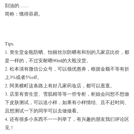
刮油的……
简称：饿得容易。
Tips.
1.
资生堂金瓶防晒、怡丽丝尔防晒有和别的几家店比价，都
是一样的，不过安耐晒
90ml
的大瓶没货。
2.
松本清有微信公众号，可以领优惠券，根据金额不等有折
上
3%
或者
5%off
。
2.
阿美横町这条路上有好几家药妆店，都可以逛逛。
3.
店里有资生堂、雪肌精等等一些专柜，柜姐会问想不想做
下皮肤测试，可以送小样，如果有小样情结、且不赶时间、
且想测试一下的同学可以去做做看。
4.
还有很多小东西不一一列举了，有兴趣的朋友我们评论区
见！