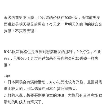
著名的前男友面膜，
10
片装的价格在
700
出头，所谓前男友
面膜就是明天要见前男友了今天来一片明天闪瞎他的钛合金
狗眼！不买没天理！
RNA
眼霜价格也是划算到想搞批发的那种，
2
个打包，不要
998
，只要
680
！走过路过如果不买真的会宛如丢钱一样失
落！
Tips.
1.
日本商场会有满赠活动，对小礼品比较有兴趣、且囤货需
求比较大的，可以选择在日本百货公司购买。
2.
总的来说，想要买到更便宜的
SKII
，大概只有台湾商场做
活动的时候去台湾买了。