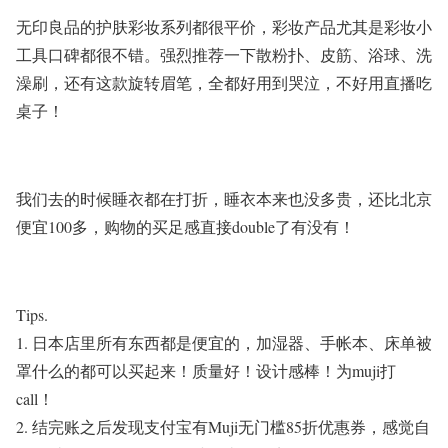
无印良品的护肤彩妆系列都很平价，彩妆产品尤其是彩妆小
工具口碑都很不错。强烈推荐一下散粉扑、皮筋、浴球、洗
澡刷，还有这款旋转眉笔，全都好用到哭泣，不好用直播吃
桌子！
我们去的时候睡衣都在打折，睡衣本来也没多贵，还比北京
便宜
100
多，购物的买足感直接
double
了有没有！
Tips.
1.
日本店里所有东西都是便宜的，加湿器、手帐本、床单被
罩什么的都可以买起来！质量好！设计感棒！为
muji
打
call
！
2.
结完账之后发现支付宝有
Muji
无门槛
85
折优惠券，感觉自