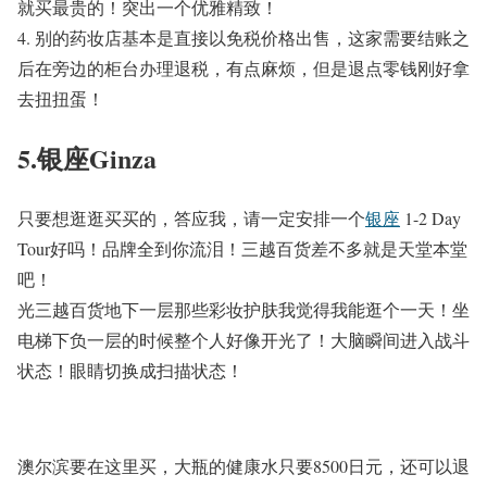
就买最贵的！突出一个优雅精致！
4.
别的药妆店基本是直接以免税价格出售，这家需要结账之
后在旁边的柜台办理退税，有点麻烦，但是退点零钱刚好拿
去扭扭蛋！
5.银座
Ginza
只要想逛逛买买的，答应我，请一定安排一个
银座
1-2 Day
Tour
好吗！品牌全到你流泪！三越百货差不多就是天堂本堂
吧！
光三越百货地下一层那些彩妆护肤我觉得我能逛个一天！坐
电梯下负一层的时候整个人好像开光了！大脑瞬间进入战斗
状态！眼睛切换成扫描状态！
澳尔滨要在这里买，大瓶的健康水只要
8500
日元，还可以退