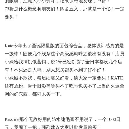
的眼膜，江湖人称小熨斗，结果惊奇地发现，
75
折！
75
折是什么概念啊朋友们！四舍五入，那就是一个亿！一定
要买！
Kate
今年出了圣诞限量版的面包综合盘，总体设计感真的是
一级棒！随便几个线条这个高级感就呼之欲出有没有！店员
小妹给我搞饥饿营销，说
2
号已经断货了全日本都没几个店
有！不买还是人吗，别人想买都买不到了好不好！
小妹诚不欺我，粉质细腻又好看，请大家一定要买！
KATE
还有眉粉、骨干眼影等等买不了吃亏也买不了上当的火遍全
网的好东西，都可以买一下。
Kiss me
那个无敌好用的防水睫毛膏不用说了，一个
1000
日
元，我囤了一把，强烈建议大家以批发量购买！