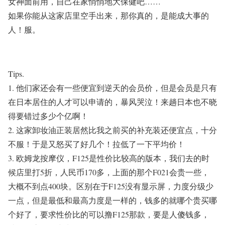
女神面前用，自己在家悄悄地大保健吧……
如果你能从这家店里空手出来，那你真的，是能成大事的
人！服。
Tips.
1.
他们家还会有一些便宜到逆天的会员价，但是会员是只有
在日本居住的人才可以申请的，暴风哭泣！来趟日本也不晓
得要错过多少个亿啊！
2.
这家卸妆油正装居然比我之前买的补充装还便宜点，十分
不服！于是又怒买了好几个！拉低了一下平均价！
3.
欧姆龙按摩仪，
F125
是性价比较高的版本，我们去的时
候店里打
5
折，人民币
170
多，上面的那个
F021
会贵一些，
大概不到点
400
块。区别在于
F125
没有显示屏，力度分级少
一点，但是最低和最高力度是一样的，钱多的就哪个贵买哪
个好了，要求性价比的可以撸
F125
那款，要是人傻钱多，