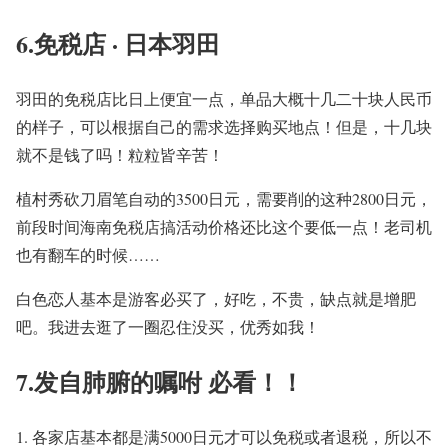
6.免税店
·
日本羽田
羽田的免税店比日上便宜一点，单品大概十几二十块人民币
的样子，可以根据自己的需求选择购买地点！但是，十几块
就不是钱了吗！粒粒皆辛苦！
植村秀砍刀眉笔自动的
3500
日元，需要削的这种
2800
日元，
前段时间海南免税店搞活动价格还比这个要低一点！老司机
也有翻车的时候……
白色恋人基本是游客必买了，好吃，不贵，缺点就是增肥
吧。我进去逛了一圈忍住没买，优秀如我！
7.发自肺腑的嘱咐
必看！！
1.
各家店基本都是满
5000
日元才可以免税或者退税，所以不