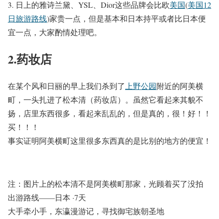
3.
日上的雅诗兰黛、
YSL
、
Dior
这些品牌会比欧
美国
(
美国12
日旅游路线
)
家贵一点，但是基本和日本持平或者比日本便
宜一点，大家酌情处理吧。
2.药妆店
在某个风和日丽的早上我们杀到了
上野公园
附近的阿美横
町，一头扎进了松本清（药妆店）。虽然它看起来其貌不
扬，店里东西很多，看起来乱乱的，但是真的，很！好！！
买！！！
事实证明阿美横町这里很多东西真的是比别的地方的便宜！
注：图片上的松本清不是阿美横町那家，光顾着买了没拍
出游路线——
日本
·
7天
大手牵小手，东瀛漫游记，寻找御宅族朝圣地