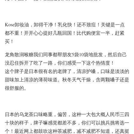
Kose
卸妆油，卸得干净！乳化快！还不致痘！关键是一点
都不重！开开心心提好几瓶回国！比代购便宜一半，赶紧
买！
龙角散润喉糖我们同事都帮朋友
5
袋
10
袋地批发，然后自己
没忍住拆开了吃了一路，你们感受一下这个热情度！
这个牌子是日本很有名的老牌了，清凉护嗓，口味是淡淡的
甜味加上清凉的薄荷味道。秋冬天气干燥，含两颗嗓子还是
很舒服的。
日本的乌龙茶口味略重，偏苦，这种一大包大概人民币三四
十块的样子，牌子嘛感觉都差不多，你们可以挑兵挑将选一
个！最近网上都鼓吹这种茶减肥，减不减肥不知道，还真挺