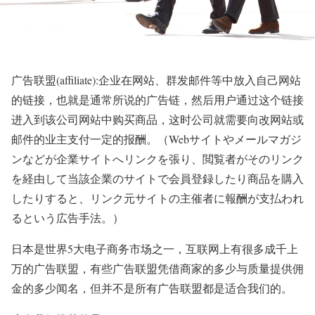
广告联盟(affiliate):企业在网站、群发邮件等中放入自己网站
的链接，也就是通常所说的广告链，然后用户通过这个链接
进入到该公司网站中购买商品，这时公司就需要向改网站或
邮件的业主支付一定的报酬。（Webサイトやメールマガジ
ンなどが企業サイトへリンクを張り、閲覧者がそのリンク
を経由して当該企業のサイトで会員登録したり商品を購入
したりすると、リンク元サイトの主催者に報酬が支払われ
るという広告手法。）
日本是世界5大电子商务市场之一，互联网上有很多成千上
万的广告联盟，有些广告联盟凭借商家的多少与质量提供佣
金的多少闻名，但并不是所有广告联盟都是适合我们的。