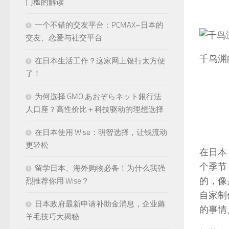
门槛的解读
一个不错的交友平台：PCMAX–日本的
交友、恋爱与社交平台
千鸟渊
在日本生活工作？这家网上银行太方便
了！
为何选择 GMO あおぞらネット銀行法
人口座？高性价比＋科技驱动的理想选择
在日本使用 Wise：明智选择，让钱流动
更轻松
在日本
个季节
留学日本、海外购物必备！为什么我强
的，像
烈推荐你用 Wise？
自家制
日本政府最新申请补助金消息，企业薅
的事情
羊毛技巧大揭秘