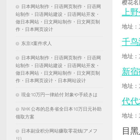
樱花名
日本网站制作・日语网页制作・日语网
上野
站制作・日语网站建设・日语网站开发・
做日本网站・日文网站制作・日文网页制
地址：
作・日本网页设计
千鸟
东京it案件求人
地址：
日本网站制作・日语网页制作・日语网
站制作・日语网站建设・日语网站开发・
新宿
做日本网站・日文网站制作・日文网页制
作・日本网页设计・日本网站设计
地址：
現金10万円一律給付 対象や手続きは
代代
NHK 公布的总务省全日本10万日元补助
地址：
领取方案
目黑
日本副业积分网站赚取零花钱(アメフ
リ)