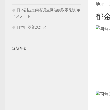
地址：
日本副业之问卷调查网站赚取零花钱(ボ
郁金
イスノート)
日本口罩普及知识
近期评论