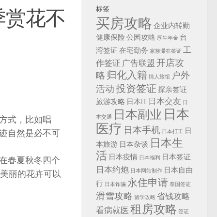
标签
季赏花不
买房攻略
企业内转勤
健康保险
公园攻略
台
厚生年金
工
湾签证
在宅勤务
家族滞在签证
开店攻
作签证
广告联盟
归化入籍
略
户外
情人旅馆
投资签证
活动
探亲签证
日本交友
旅游攻略
日本IT
日
日本
日本副业
本交通
方式，比如唱
医疗
日本手机
日
迹自然是必不可
日本打工
日本生
本旅游
日本杂谈
活
日本疫情
日本签证
日本福利
在春夏秋冬四个
日本约炮
日本自由
日本网站制作
有美丽的花卉可以
永住申请
行
日本诈骗
泰国签证
滑雪攻略
省钱攻略
留学攻略
租房攻略
看病就医
签证