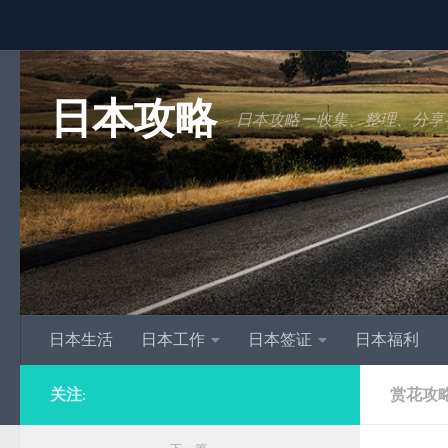
跳至内容
日本攻略
日本攻略ー收集、整理、分享
日本生活
日本工作
日本签证
日本福利
关注:
赏花攻