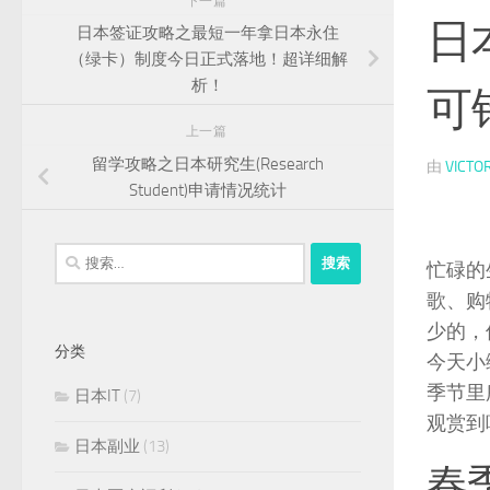
下一篇
日
日本签证攻略之最短一年拿日本永住
（绿卡）制度今日正式落地！超详细解
析！
可
上一篇
留学攻略之日本研究生(Research
由
VICTO
Student)申请情况统计
搜
忙碌的
索：
歌、购
少的，
分类
今天小
季节里
日本IT
(7)
观赏到
日本副业
(13)
春