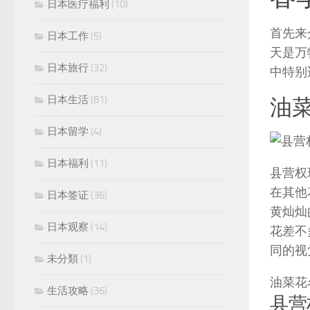
日本医疗福利
(10)
首先来
日本工作
(5)
天是万
日本旅行
(32)
中特别
日本生活
(81)
油菜
日本留学
(4)
日本福利
(11)
县营权
在其他
日本签证
(36)
黄灿灿
日本观察
(14)
花差不
同的视
未分類
(1)
油菜花
生活攻略
(36)
县营