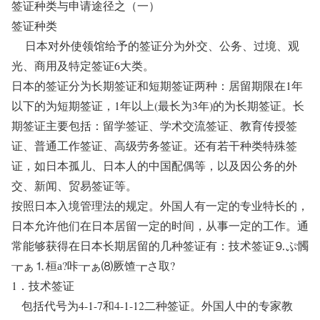
签证种类与申请途径之（一）
签证种类
日本对外使领馆给予的签证分为外交、公务、过境、观
光、商用及特定签证6大类。
日本的签证分为长期签证和短期签证两种：居留期限在1年
以下的为短期签证，1年以上(最长为3年)的为长期签证。长
期签证主要包括：留学签证、学术交流签证、教育传授签
证、普通工作签证、高级劳务签证。还有若干种类特殊签
证，如日本孤儿、日本人的中国配偶等，以及因公务的外
交、新闻、贸易签证等。
按照日本入境管理法的规定。外国人有一定的专业特长的，
日本允许他们在日本居留一定的时间，从事一定的工作。通
常能够获得在日本长期居留的几种签证有：技术签证⒐ぷ髑
┲ぁ⒈桓а?咔┲ぁ⑻厥馇┲さ取?
1．技术签证
包括代号为4-1-7和4-1-12二种签证。外国人中的专家教